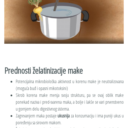
Prednosti želatinizacije make
Potencijalna mikrobiološka aktivnost u korenu make je neutralizovana
(moguća buđ i opasni mikotoksini)
Skrob korena make menja svoju strukturu, pa se ovaj oblik make
ponekad naziva i pred-svarena maka, a bolje i lakše se vari prvenstveno
u gornjem delu digestivnog sistema.
Zagrevanjem maka postaje
ukusnija
za konzumaciju i ima puniji ukus u
poređenju sa sirovom makom.