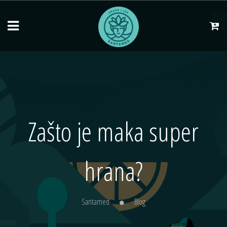
Zašto je maka super
hrana?
Santamed
Blog