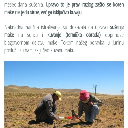
mesec dana sušenja.
Upravo to je pravi razlog zašto se koren
make ne jedu sirov, već ga isključivo kuvaju.
Naknadna naučna istraživanja su dokazala da upravo
sušenje
make
na suncu i
kuvanje (termička obrada)
doprinose
blagotvornom dejstvu make. Tokom našeg boravka u Juninu
poslužili su nam isključivo kuvanu maku.