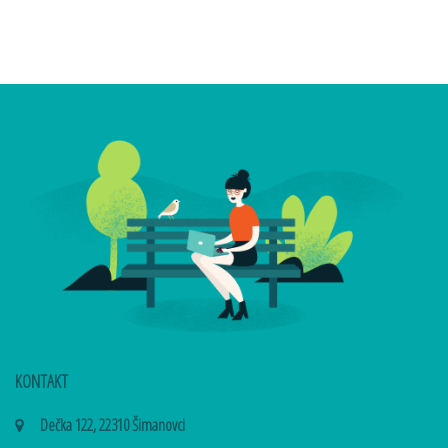
KONTAKT
Dečka 122, 22310 Šimanovci