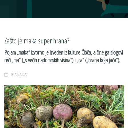
Zašto je maka super hrana?
Pojam „maka“ izvorno je izveden iz kulture Čibča, a čine ga slogovi
reči „ma“ („s većih nadomrskih visina“) i „ca“ („hrana koja jača“).
05/05/2022