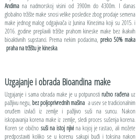
Andima
na nadmorskoj visini od 3900m do 4300m. I danas
globalno tržište make snosi velike posledice zbog prodaje semena
make jednog malog odgajivača iz Junina Kinezima koji su 2015. i
2016. godine preplavili tržište prahom kineske make bez ikakvih
bioaktivnih supstanci. Prema nekim podacima,
preko 50% maka
praha na tržištu je kineska
.
Uzgajanje i obrada Bioandina make
Uzgajanje i sama obrada make je u potpunosti
ručno rađena
uz
pažljivu negu,
bez poljoprivrednih mašina
a usev se tradicionalnim
oruđem izvlači iz zemlje i pažljivo suši na suncu. Nakon
iskopavanja korena make iz zemlje, sledi proces sušenja korena.
Koren se obično
suši na istoj njivi
na kojoj je rastao, ali možete
predpostaviti koliko se u korenu sakupi buđi i toksina nakon