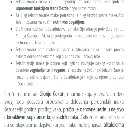
Želatinizovana maka će biti pogodnija za konzumaciju kod ljudi sa
usporenom funkcijom štitne žlezde
nego sirova maka
Za 1 kg želatinizovane make potrebno je 4 kg sirovog praha make, što
želatinizovanu maku čini
nutritivno bogatijom
.
BioAndina nudi samo želatinizovane make čije zdravlje potvrđuje Institut
Andrija Štampar. Maka je podvrgnuta mikrobiološkom testiranju, kao i
testiranju na teške metale
Želatinizovani prah make se naziva i aktivirana maka jer sam proces
aktivira određene enzime koji nisu prisutni u sirovoj maki.
Želatinizacija make je pojam koji logično zbunjuje svakog korisnika, a
posebno
vegetarijance ili vegane
, jer asocira na životinjski želatin. Zato je
izuzetno važno razjasniti šta je želatinizacija i koje su njene prednosti
i čemu služi.
Stručni naučni rad
Glorije Čekon
, naučnice koja je značajan deo
svog rada posvetila proučavanju delovanja peruanskih maka
šezdesetih godina prošlog veka,
pružio je osnovne uvide u dejstvo
i bioaktivne supstance koje sadrži maka
. Čakon je tada smatrala
da se blagotvorno dejstvo korena make može pripisati
alkaloidima