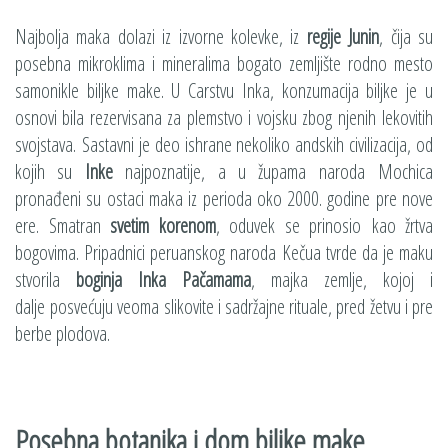
Najbolja maka dolazi iz izvorne kolevke, iz
regije Junin
, čija su
posebna mikroklima i mineralima bogato zemljište rodno mesto
samonikle biljke make. U Carstvu Inka, konzumacija biljke je u
osnovi bila rezervisana za plemstvo i vojsku zbog njenih lekovitih
svojstava. Sastavni je deo ishrane nekoliko andskih civilizacija, od
kojih su
Inke
najpoznatije, a u župama naroda Mochica
pronađeni su ostaci maka iz perioda oko 2000. godine pre nove
ere. Smatran
svetim korenom
, oduvek se prinosio kao žrtva
bogovima. Pripadnici peruanskog naroda Kečua tvrde da je maku
stvorila
boginja Inka Pačamama
, majka zemlje, kojoj i
dalje posvećuju veoma slikovite i sadržajne rituale, pred žetvu i pre
berbe plodova.
Posebna botanika i dom biljke make