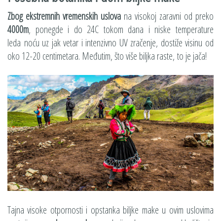
Zbog ekstremnih vremenskih uslova
na visokoj zaravni od preko
4000m
, ponegde i do 24C tokom dana i niske temperature
leda noću uz jak vetar i intenzivno UV zračenje, dostiže visinu od
oko 12-20 centimetara. Međutim, što više biljka raste, to je jača!
Tajna visoke otpornosti i opstanka biljke make u ovim uslovima