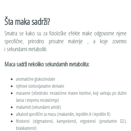
Šta maka sadrži?
Smatra se kako su za fiziološke efekte make odgovorne njene
specifične, prirodno prisutne materije , a koje zovemo
i sekundarni metaboliti.
Maca sadrži nekoliko sekundarnih metabolita:
aromatične glukozinolate
njihove izotiocijanatne derivate
macaene (višestruko nezasićene masne kiseline, koji variraju po dužini
lanca i stepenu nezasićenja)
makamid (sekundarni amidi)
alkaloid specifični za macu (makaridin, lepidilin A i lepidilin B)
fitosterol (stigmasterol, kampesterol, ergosterol (provitamin D2),
brasikasterol)