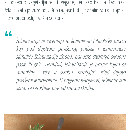
a posebno vegetarijance ili vegane, jer asocira na životinjski
želatin. Zato je izuzetno važno razjasniti šta je želatinizacija i koje su
njene prednosti, i za šta se koristi.
Želatinizacija ili ekstruzija je kontrolisan tehnološki proces
koji pod dejstvom povišenog pritiska i temperature
stimuliše želatinizaciju skroba, odnosno stvaranje skrobne
paste ili gela. Hemijski, želatinizacija je proces kojim se
vodonične veze u skrobu „razbijaju“ usled dejstva
povišene temperature. U pogledu svarljivosti, želatinizovani
skrob se resorbuje brže od sirovog skroba.