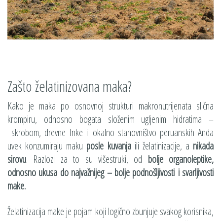
Zašto želatinizovana maka?
Kako je maka po osnovnoj strukturi makronutrijenata slična
krompiru, odnosno bogata složenim ugljenim hidratima –
skrobom, drevne Inke i lokalno stanovništvo peruanskih Anda
uvek konzumiraju maku
posle kuvanja
ili želatinizacije, a
nikada
sirovu
. Razlozi za to su višestruki, od
bolje organoleptike,
odnosno ukusa do najvažnijeg – bolje podnošljivosti i svarljivosti
make.
Želatinizacija make je pojam koji logično zbunjuje svakog korisnika,