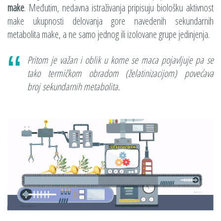
make
. Međutim, nedavna istraživanja pripisuju biološku aktivnost
make ukupnosti delovanja gore navedenih sekundarnih
metabolita make, a ne samo jednog ili izolovane grupe jedinjenja.
Pritom je važan i oblik u kome se maca pojavljuje pa se
tako termičkom obradom (želatinizacijom) povećava
broj sekundarnih metabolita.