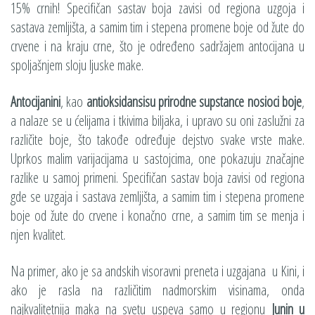
15% crnih! Specifičan sastav boja zavisi od regiona uzgoja i
sastava zemljišta, a samim tim i stepena promene boje od žute do
crvene i na kraju crne, što je određeno sadržajem antocijana u
spoljašnjem sloju ljuske make.
Antocijanini
, kao
antioksidansi
su prirodne supstance nosioci boje
,
a nalaze se u ćelijama i tkivima biljaka, i upravo su oni zaslužni za
različite boje, što takođe određuje dejstvo svake vrste make.
Uprkos malim varijacijama u sastojcima, one pokazuju značajne
razlike u samoj primeni. Specifičan sastav boja zavisi od regiona
gde se uzgaja i sastava zemljišta, a samim tim i stepena promene
boje od žute do crvene i konačno crne, a samim tim se menja i
njen kvalitet.
Na primer, ako je sa andskih visoravni preneta i uzgajana u Kini, i
ako je rasla na različitim nadmorskim visinama, onda
najkvalitetnija maka na svetu uspeva samo u regionu
Junin u