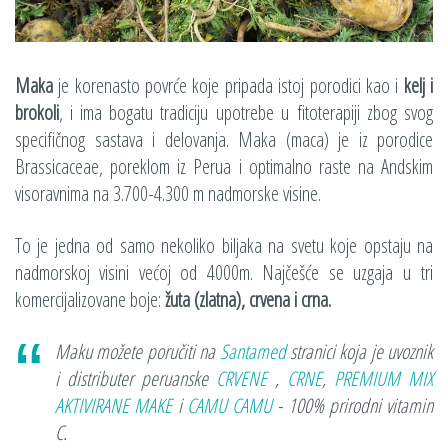
Maka
je korenasto povrće koje pripada istoj porodici kao i
kelj i
brokoli
, i ima bogatu tradiciju upotrebe u fitoterapiji zbog svog
specifičnog sastava i delovanja. Maka (maca) je iz porodice
Brassicaceae, poreklom iz Perua i optimalno raste na Andskim
visoravnima na 3.700-4.300 m nadmorske visine.
To je jedna od samo nekoliko biljaka na svetu koje opstaju na
nadmorskoj visini većoj od 4000m. Najčešće se uzgaja u tri
komercijalizovane boje:
žuta (zlatna), crvena i crna.
Maku možete poručiti na
Santamed
stranici koja je uvoznik
i distributer peruanske
CRVENE
,
CRNE
,
PREMIUM MIX
AKTIVIRANE MAKE
i
CAMU CAMU
- 100% prirodni vitamin
C.