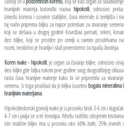
sastoji se u
podzemnom korenu
, koji se kao organ za skladištenje
hranljivih materija botanički naziva
hipokotil
, odnosno prelaz
između korena i osovine stabljike, čuva minerale iz zemljišta i na
taj način priprema biljku za napor potreban za stvaranje semena
koji se dešava u drugoj godini! Kovrdžavi pernati, zeleni, lisnati
deo biljke, koji se prostire po zemlji u ravnim prostirkama na
rozeti, neobično je hranljiv i služi prvenstveno za ispašu životinja.
Koren make - hipokotil
, je organ za čuvanje biljke, odnosno onaj
deo biljke gde biljka tokom prve godine svog dvogodišnjeg ciklusa
rasta čuva hranljive materije kako bi se pripremila za stvaranje
semena. Iz toga proizilazi da je biljka izuzetno
bogata mineralima i
hranljivim materijama
.
Hipokotiledonski gomolj make je u proseku širok 3-6 cm i dugačak
4-7 cm i javlja se u tri fenotipa. Među različito obojenim krtolama
iste matične biljke ima u proseku oko 60% žutih, 25% crvenih i