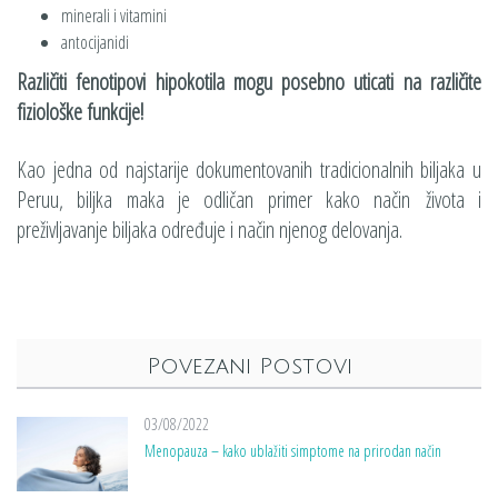
minerali i vitamini
antocijanidi
Različiti fenotipovi hipokotila mogu posebno uticati na različite
fiziološke funkcije!
Kao jedna od najstarije dokumentovanih tradicionalnih biljaka u
Peruu, biljka maka je odličan primer kako način života i
preživljavanje biljaka određuje i način njenog delovanja.
Povezani Postovi
03/08/2022
Menopauza – kako ublažiti simptome na prirodan način