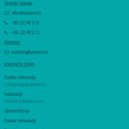
Direkcija i nabavka
office@santamed.rs
+381 (22) 48 12 16
+381 (22) 48 12 13
Marketing
marketing@santamed.rs
KORISNIČKI SERVIS
Podrška i informacije
onlineprodaja@santamed.rs
Reklamacije
reklamacije@santamed.rs
Uslovi korišćenja
Dostava i reklamacije