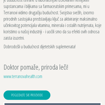
supstancama i biljkama sa farmaceutskim primesama, mi u
Terranovi vidimo drugačiju budućnost. Svojstva svežih, izvorno
prirodnih sastojaka predstavljaju ključ za aktiviranje maksimalno
učinkovitog potencijala vitamina, minerala i ostalih nutrijenata, koje
koristimo u našoj industriji - i uočili smo da su efekti ovih odnosa
zaista izuzetni.
Dobrodošli u budućnost dijetetskih suplemenata!
Doktor pomaže, priroda leči!
www.terranovahealth.com
POGLEDAJTE SVE PROIZVODE