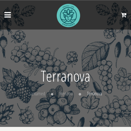
Terranova
Santamed
Brendovi
Terranova