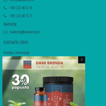
+381 (22) 48 12 16
+381 (22) 48 12 13
Marketing
marketing@santamed.rs
KORISNIČKI SERVIS
Podrška i informacije
onlineprodaja@santamed.rs
x
Reklamacije
reklamacije@santamed.rs
Uslovi korišćenja
Dostava i reklamacije
Formular za odustanak od ugovora
Formular za reklamacije