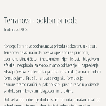
Terranova - poklon prirode
Tradicija od 2008.
Koncept Terranove podrazumeva prirodu spakovanu u kapsuli.
Terranova nalazi način da čoveka opet spoji sa prirodom,
izvornom, istinski čistom i netaknutom. Njeni lekoviti i blagotvorni
efekti su neophodni za sveobuhvatno održavanje i unapređenje
zdravlja čoveka. Suplementacija je bazirana isključivo na prirodnim
formulacijama. Kroz Terranova sinergijske formulacije
demonstriramo naučni, a ipak holistički pristup razvoju proizvoda
sa dokazanim lekovitim i blagotvornim efektima.
Dok veliki deo industrije dodataka ishrani odaju snažan utisak da
je budućnost ishrane u laboratorijski izolovanim hemijskim