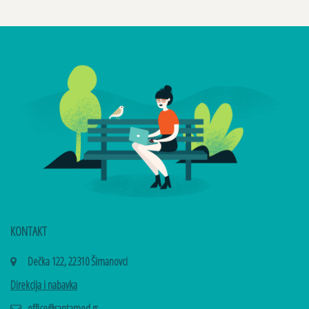
KONTAKT
Dečka 122, 22310 Šimanovci
Direkcija i nabavka
office@santamed.rs