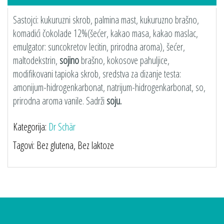
Sastojci: kukuruzni skrob, palmina mast, kukuruzno brašno,
komadići čokolade 12%(šećer, kakao masa, kakao maslac,
emulgator: suncokretov lecitin, prirodna aroma), šećer,
maltodekstrin,
sojino
brašno, kokosove pahuljice,
modifikovani tapioka skrob, sredstva za dizanje testa:
amonijum-hidrogenkarbonat, natrijum-hidrogenkarbonat, so,
prirodna aroma vanile. Sadrži
soju.
Kategorija:
Dr Schär
Tagovi: Bez glutena, Bez laktoze