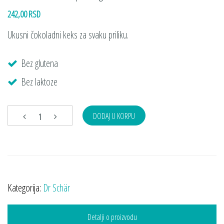
242,00 RSD
Ukusni čokoladni keks za svaku priliku.
Bez glutena
Bez laktoze
DODAJ U KORPU
Kategorija:
Dr Schär
Detalji o proizvodu