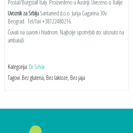
Postal/Burgstall Italy. Proizvedeno u Austriji. Uvezeno iz Italije.
Uvoznik za Srbiju
Santamed d.o.o. Jurija Gagarina 30v
Beograd. Tel/fax +38122480216.
Čuvati na suvom i hladnom. Najbolje upotrebiti do: utisnuto na
ambalaži.
Kategorija:
Dr Schär
Tagovi: Bez glutena, Bez laktoze, Bez jaja