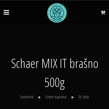
Schaer MIX IT brašno
500g
Santamed
Online kupovina
Dr Schär