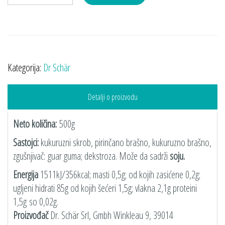
Kategorija:
Dr Schär
Detalji o proizvodu
Neto količina:
500g
Sastojci:
kukuruzni skrob, pirinčano brašno, kukuruzno brašno,
zgušnjivač: guar guma; dekstroza. Može da sadrži
soju.
Energija
1511kJ/356kcal; masti 0,5g; od kojih zasićene 0,2g;
ugljeni hidrati 85g od kojih šećeri 1,5g; vlakna 2,1g proteini
1,5g so 0,02g.
Proizvođač
Dr. Schär Srl, Gmbh Winkleau 9, 39014