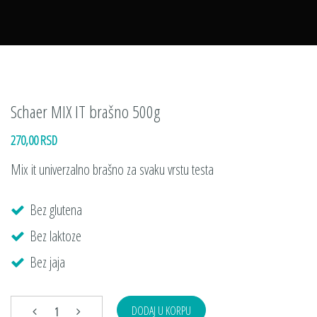
Schaer MIX IT brašno 500g
270,00 RSD
Mix it univerzalno brašno za svaku vrstu testa
Bez glutena
Bez laktoze
Bez jaja
DODAJ U KORPU