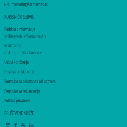
marketing@santamed.rs
KORISNIČKI SERVIS
Podrška i informacije
onlineprodaja@santamed.rs
Reklamacije
reklamacije@santamed.rs
Uslovi korišćenja
Dostava i reklamacije
Formular za odustanak od ugovora
Formular za reklamacije
Politika privatnosti
DRUŠTVENE MREŽE