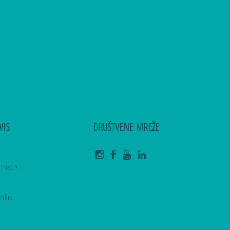
VIS
DRUŠTVENE MREŽE
amed.rs
d.rs