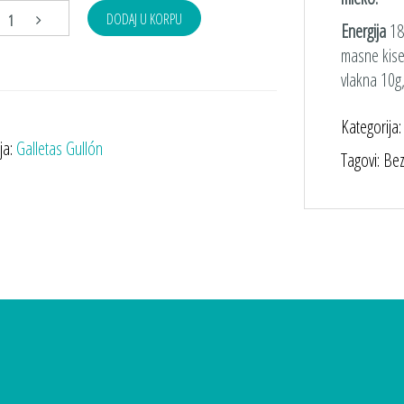
DODAJ U KORPU
Energija
181
masne kisel
vlakna 10g,
Kategorija
ja:
Galletas Gullón
Tagovi: Be