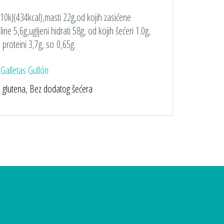
0kJ(434kcal),masti 22g,od kojih zasićene
ine 5,6g,ugljeni hidrati 58g, od kojih šećeri 1.0g,
 proteini 3,7g, so 0,65g.
:
Galletas Gullón
z glutena, Bez dodatog šećera