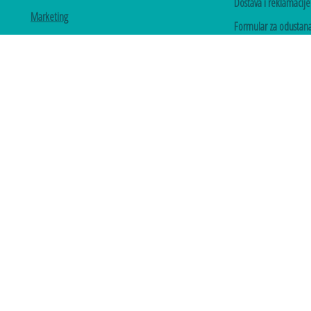
Dostava i reklamacije
Marketing
Formular za odustan
marketing@santamed.rs
Formular za reklamac
Politika privatnosti