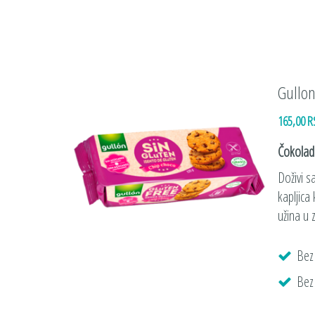
Gullon
165,00 
Čokoladn
Doživi s
kapljica
užina u 
Bez
Bez