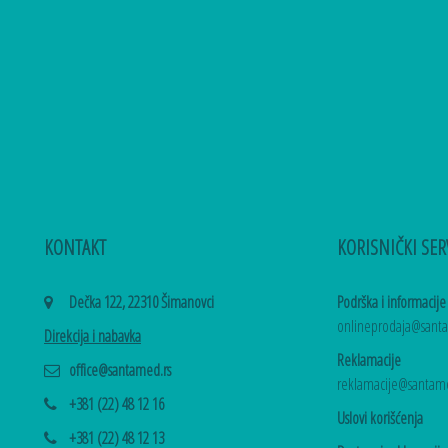
KONTAKT
KORISNIČKI SER
Dečka 122, 22310 Šimanovci
Podrška i informacije
onlineprodaja@sant
Direkcija i nabavka
Reklamacije
office@santamed.rs
reklamacije@santame
+381 (22) 48 12 16
Uslovi korišćenja
+381 (22) 48 12 13