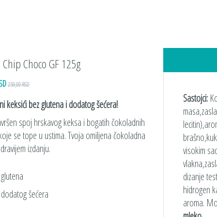
 Chip Choco GF 125g
RSD
250,00 RSD
Sastojci:
Ko
i keksići bez glutena i dodatog šećera!
masa,zasla
avršen spoj hrskavog keksa i bogatih čokoladnih
lecitin),a
 koje se tope u ustima. Tvoja omiljena čokoladna
brašno,kuku
zdravijem izdanju.
visokim sad
vlakna,zasl
 glutena
dizanje te
hidrogen k
 dodatog šećera
aroma. Mož
mleko.