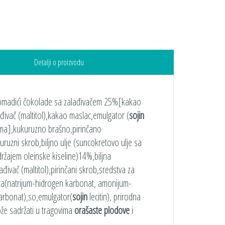
Detalji o proizvodu
madići čokolade sa zalađivačem 25%[kakao
đivač (maltitol),kakao maslac,emulgator (
sojin
roma],kukuruzno brašno,pirinčano
ruzni skrob,biljno ulje (suncokretovo ulje sa
ržajem oleinske kiseline)14%,biljna
ađivač (maltitol),pirinčani skrob,sredstva za
sta(natrijum-hidrogen karbonat, amonijum-
arbonat),so,emulgator(
sojin
lecitin), prirodna
e sadržati u tragovima
orašaste plodove
i