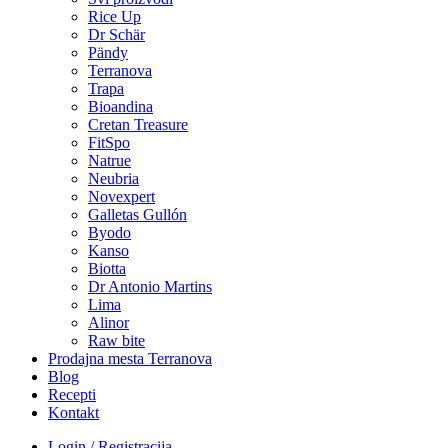
Rice Up
Dr Schär
Pändy
Terranova
Trapa
Bioandina
Cretan Treasure
FitSpo
Natrue
Neubria
Novexpert
Galletas Gullón
Byodo
Kanso
Biotta
Dr Antonio Martins
Lima
Alinor
Raw bite
Prodajna mesta Terranova
Blog
Recepti
Kontakt
Login / Registracija