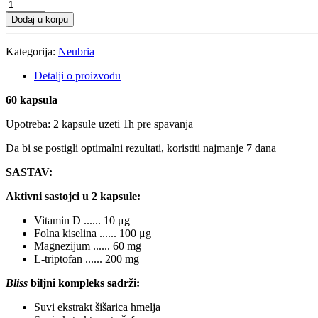
Dodaj u korpu
Kategorija:
Neubria
Detalji o proizvodu
60 kapsula
Upotreba: 2 kapsule uzeti 1h pre spavanja
Da bi se postigli optimalni rezultati, koristiti najmanje 7 dana
SASTAV:
Aktivni sastojci u 2 kapsule:
Vitamin D ...... 10 μg
Folna kiselina ...... 100 μg
Magnezijum ...... 60 mg
L-triptofan ...... 200 mg
Bliss
biljni kompleks sadrži:
Suvi ekstrakt šišarica hmelja