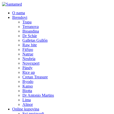
O nama
Brendovi
Trapa
Terranova
Bioandina
Dr Schär
Galletas Gullón
Raw bite
FitSpo
Natrue
Neubria
Novexpert
Pändy
Rice up
Cretan Treasure
Byodo
Kanso
Biotta
Dr Antonio Martins
Lima
Alinor
Online kupovina
Svi proizvodi