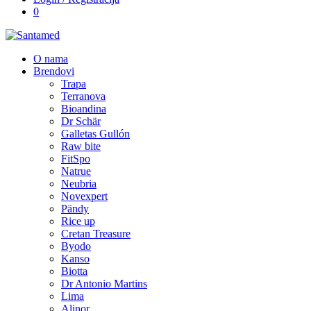
0
O nama
Brendovi
Trapa
Terranova
Bioandina
Dr Schär
Galletas Gullón
Raw bite
FitSpo
Natrue
Neubria
Novexpert
Pändy
Rice up
Cretan Treasure
Byodo
Kanso
Biotta
Dr Antonio Martins
Lima
Alinor