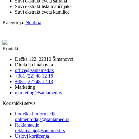
Suvi ekstrakt cveta šafrana
Suvi ekstrakt lista matičnjaka
Suvi ekstrakt cveta kamilice
Kategorija:
Neubria
Kontakt
Dečka 122, 22310 Šimanovci
Direkcija i nabavka
office@santamed.rs
+381 (22) 48 12 16
+381 (22) 48 12 13
Marketing
marketing@santamed.rs
Korisnički servis
Podrška i informacije
onlineprodaja@santamed.rs
Reklamacije
reklamacije@santamed.rs
Uslovi korišćenja