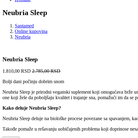
Neubria Sleep
Santamed
Online kupovina
Neubria
Neubria Sleep
1.810,00 RSD
2.785,00 RSD
Bolji dani počinju dobrim snom
Neubria Sleep je prirodni veganski suplement koji omogućava brže uspa
one koji žele da poboljšaju kvalitet i trajanje sna, pomažući im da se
Kako deluje Neubria Sleep?
Neubria Sleep deluje na biološke procese povezane sa spavanjem, ka
Takođe pomaže u rešavanju uobičajenih problema koji doprinose nesanic