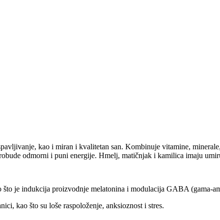
vljivanje, kao i miran i kvalitetan san. Kombinuje vitamine, minerale, 
 probude odmorni i puni energije. Hmelj, matičnjak i kamilica imaju umir
o što je indukcija proizvodnje melatonina i modulacija GABA (gama-am
i, kao što su loše raspoloženje, anksioznost i stres.