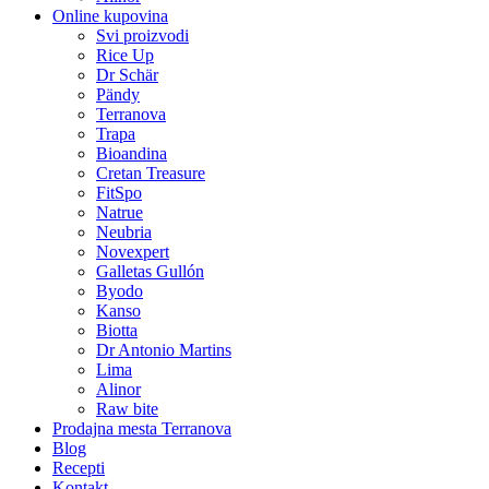
Online kupovina
Svi proizvodi
Rice Up
Dr Schär
Pändy
Terranova
Trapa
Bioandina
Cretan Treasure
FitSpo
Natrue
Neubria
Novexpert
Galletas Gullón
Byodo
Kanso
Biotta
Dr Antonio Martins
Lima
Alinor
Raw bite
Prodajna mesta Terranova
Blog
Recepti
Kontakt