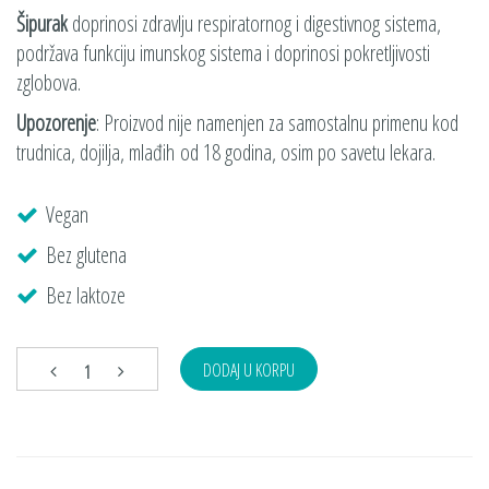
Šipurak
doprinosi zdravlju respiratornog i digestivnog sistema,
podržava funkciju imunskog sistema i doprinosi pokretljivosti
zglobova.
Upozorenje
: Proizvod nije namenjen za samostalnu primenu kod
trudnica, dojilja, mlađih od 18 godina, osim po savetu lekara.
Vegan
Bez glutena
Bez laktoze
DODAJ U KORPU