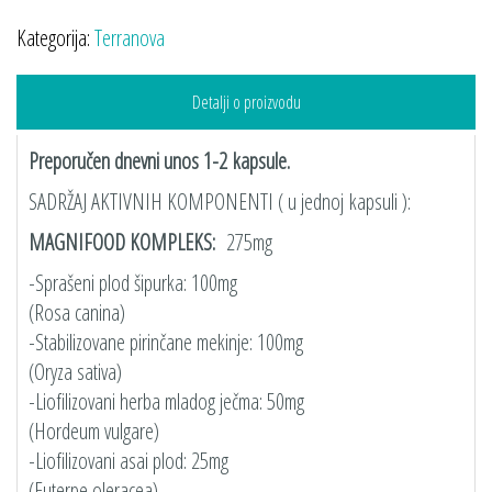
Kategorija:
Terranova
Detalji o proizvodu
Preporučen dnevni unos 1-2 kapsule.
SADRŽAJ AKTIVNIH KOMPONENTI ( u jednoj kapsuli ):
MAGNIFOOD KOMPLEKS:
275mg
-Sprašeni plod šipurka: 100mg
(Rosa canina)
-Stabilizovane pirinčane mekinje: 100mg
(Oryza sativa)
-Liofilizovani herba mladog ječma: 50mg
(Hordeum vulgare)
-Liofilizovani asai plod: 25mg
(Euterpe oleracea)