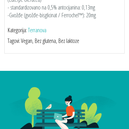
- standardizovano na 0,5% antocijanina: 0,13mg
-Gvožđe (gvožđe-bisglicinat / Ferrochel™): 20mg
Kategorija:
Terranova
Tagovi: Vegan, Bez glutena, Bez laktoze