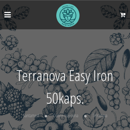
Terranova Easy Iron
50kaps.
Santamed
Online kupovina
Terranova