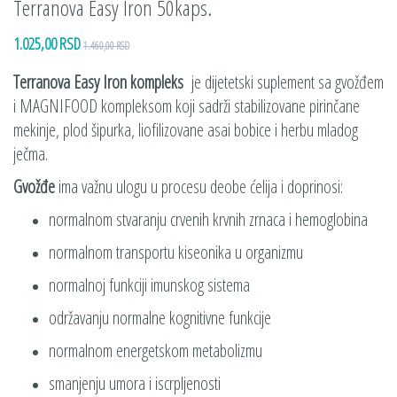
Terranova Easy Iron 50kaps.
1.025,00 RSD
1.460,00 RSD
Terranova Easy Iron kompleks
je dijetetski suplement sa gvožđem
i MAGNIFOOD kompleksom koji sadrži stabilizovane pirinčane
mekinje, plod šipurka, liofilizovane asai bobice i herbu mladog
ječma.
Gvožđe
ima važnu ulogu u procesu deobe ćelija i doprinosi:
normalnom stvaranju crvenih krvnih zrnaca i hemoglobina
normalnom transportu kiseonika u organizmu
normalnoj funkciji imunskog sistema
održavanju normalne kognitivne funkcije
normalnom energetskom metabolizmu
smanjenju umora i iscrpljenosti