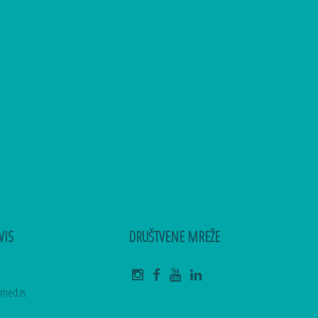
VIS
DRUŠTVENE MREŽE
amed.rs