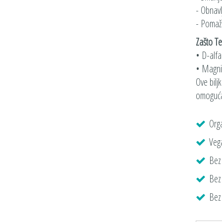
- Obnavl
- Pomaže
Zašto T
• D-alfa-
• Magnif
Ove biljk
omogućav
Org
Veg
Bez
Bez
Bez 