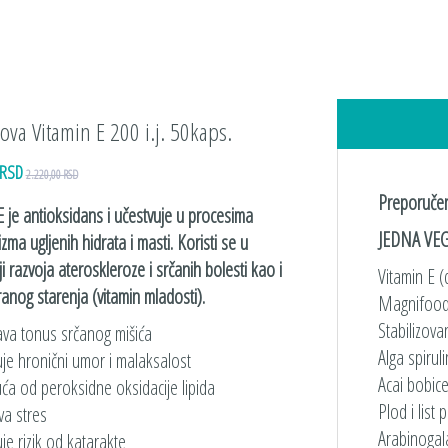
ova Vitamin E 200 i.j. 50kaps.
 RSD
2.220,00 RSD
Preporučen
E je antioksidans i učestvuje u procesima
JEDNA VEG
zma ugljenih hidrata i masti. Koristi se u
ji razvoja ateroskleroze i srčanih bolesti kao i
Vitamin E (d-
anog starenja (vitamin mladosti).
Magnifood komp
Stabilizovane
va tonus srčanog mišića
Alga spirulina .
je hronični umor i malaksalost
Acai bobice . . 
pluća od peroksidne oksidacije lipida
Plod i list pasj
va stres
Arabinogalakt
je rizik od katarakte