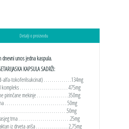
Detalji o proizvodu
 dnevni unos jedna kaspula.
ETARIJASKA KAPSULA SADRŽI:
alfa-tokoferilsukcinat) . . . . . . . . . . . . . .134mg
leks . . . . . . . . . . . . . . . . . . . . . . . . 475mg
 pirinčane mekinje . . . . . . . . . . . . . . . .350mg
 . . . . . . . . . . . . . . . . . . . . . . . . . . . . . . 50mg
. . . . . . . . . . . . . . . . . . . . . . . . . . . . . . .50mg
eg trna . . . . . . . . . . . . . . . . . . . . . . . . . .25mg
an iz drveta ariša . . . . . . . . . . . . . . . . 2,75mg