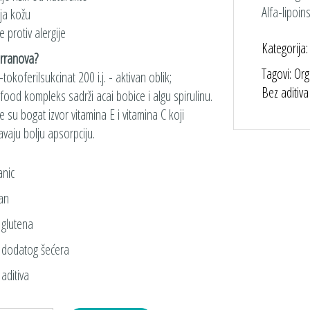
Alfa-lipoinska 
ja kožu
 protiv alergije
Kategorija
erranova?
Tagovi: Or
tokoferilsukcinat 200 i.j. - aktivan oblik;
Bez aditiva
ood kompleks sadrži acai bobice i algu spirulinu.
e su bogat izvor vitamina E i vitamina C koji
aju bolju apsorpciju.
anic
an
 glutena
 dodatog šećera
aditiva