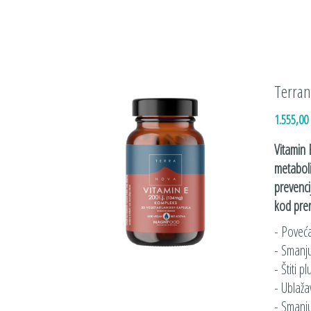
Terran
1.555,00
Vitamin 
metaboli
prevenci
kod prer
- Poveća
- Smanju
- Štiti 
- Ublaža
- Smanju