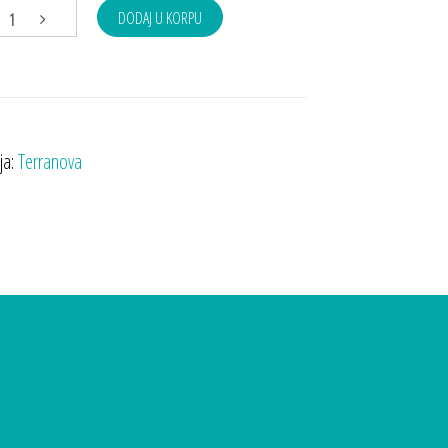
DODAJ U KORPU
ja:
Terranova