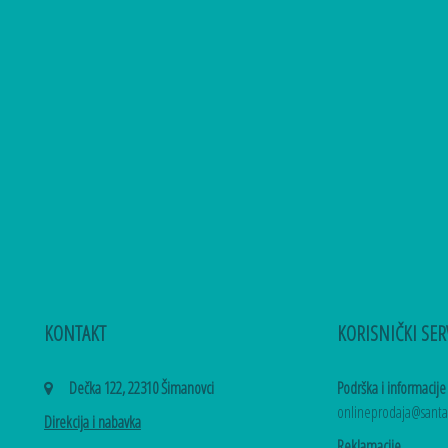
KONTAKT
KORISNIČKI SER
Dečka 122, 22310 Šimanovci
Podrška i informacije
onlineprodaja@sant
Direkcija i nabavka
Reklamacije