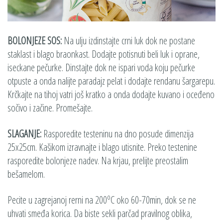
BOLONJEZE SOS:
Na ulju izdinstajte crni luk dok ne postane
staklast i blago braonkast. Dodajte potisnuti beli luk i oprane,
iseckane pečurke. Dinstajte dok ne ispari voda koju pečurke
otpuste a onda nalijte paradajz pelat i dodajte rendanu šargarepu.
Krčkajte na tihoj vatri još kratko a onda dodajte kuvano i oceđeno
sočivo i začine. Promešajte.
SLAGANJE:
Rasporedite testeninu na dno posude dimenzija
25x25cm. Kašikom izravnajte i blago utisnite. Preko testenine
rasporedite bolonjeze nadev. Na krjau, prelijte preostalim
bešamelom.
o
Pecite u zagrejanoj rerni na 200
C oko 60-70min, dok se ne
uhvati smeđa korica. Da biste sekli parčad pravilnog oblika,