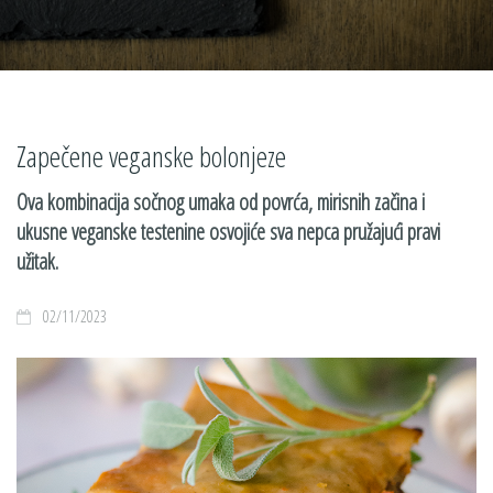
Zapečene veganske bolonjeze
Ova kombinacija sočnog umaka od povrća, mirisnih začina i
ukusne veganske testenine osvojiće sva nepca pružajući pravi
užitak.
02/11/2023