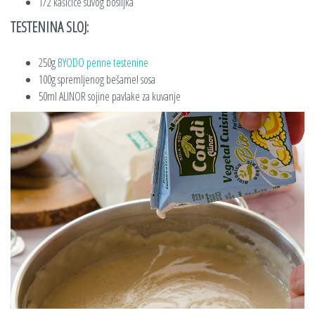
1/2 kašičice suvog bosiljka
TESTENINA SLOJ:
250g
BYODO penne testenine
100g spremljenog bešamel sosa
50ml ALINOR sojine pavlake za kuvanje