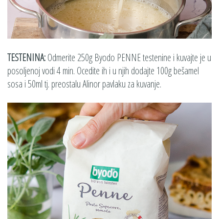
TESTENINA:
Odmerite 250g Byodo PENNE testenine i kuvajte je u
posoljenoj vodi 4 min. Ocedite ih i u njih dodajte 100g bešamel
sosa i 50ml tj. preostalu Alinor pavlaku za kuvanje.