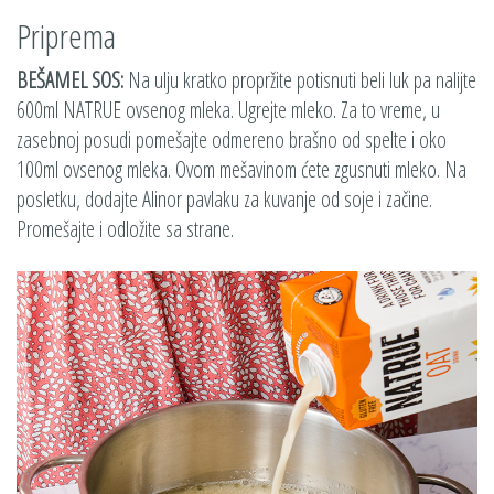
Priprema
BEŠAMEL SOS:
Na ulju kratko propržite potisnuti beli luk pa nalijte
600ml NATRUE ovsenog mleka. Ugrejte mleko. Za to vreme, u
zasebnoj posudi pomešajte odmereno brašno od spelte i oko
100ml ovsenog mleka. Ovom mešavinom ćete zgusnuti mleko. Na
posletku, dodajte Alinor pavlaku za kuvanje od soje i začine.
Promešajte i odložite sa strane.