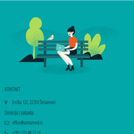
KONTAKT
Dečka 122, 22310 Šimanovci
Direkcija i nabavka
office@santamed.rs
+381 (22) 48 12 16