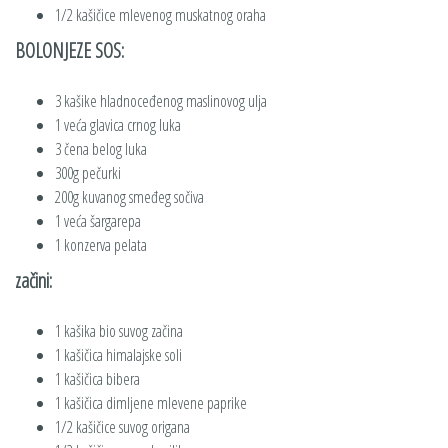
1/2 kašičice mlevenog muskatnog oraha
BOLONJEZE SOS:
3 kašike hladnoceđenog maslinovog ulja
1 veća glavica crnog luka
3 čena belog luka
300g pečurki
200g kuvanog smeđeg sočiva
1 veća šargarepa
1 konzerva pelata
začini:
1 kašika bio suvog začina
1 kašičica himalajske soli
1 kašičica bibera
1 kašičica dimljene mlevene paprike
1/2 kašičice suvog origana