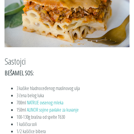
Sastojci
BEŠAMEL SOS:
3 kašike hladnoceđenog maslinovog ulja
3 čena belog luka
700ml
NATRUE ovsenog mleka
150ml
ALINOR sojine pavlake za kuvanje
100-130g brašna od spelte T630
1 kašičica soli
1/2 kašičice bibera