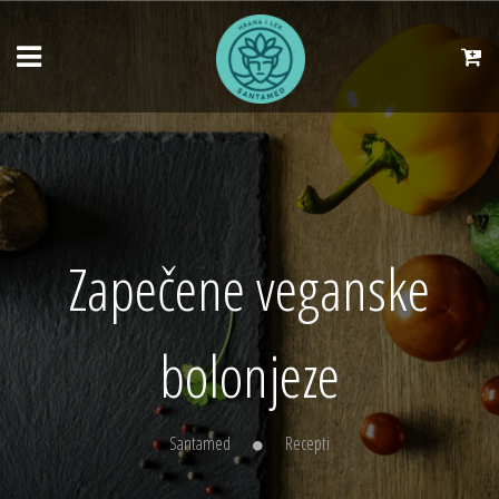
Zapečene veganske
bolonjeze
Santamed
Recepti